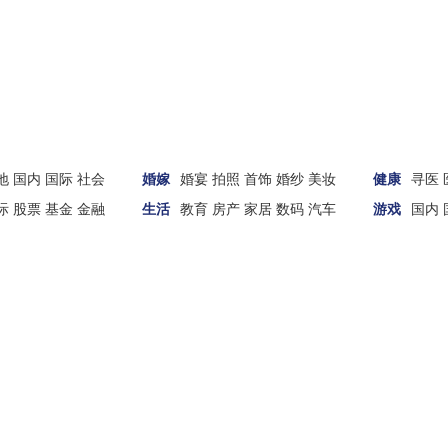
地
国内
国际
社会
婚嫁
婚宴
拍照
首饰
婚纱
美妆
健康
寻医
际
股票
基金
金融
生活
教育
房产
家居
数码
汽车
游戏
国内