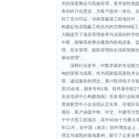
术的深度整合与高效应用，更开创性地提
务的碎片化壁垒，为客户提供一体化、
到了充分印证：河南某隧道工程项目中，
构建起包含隐蔽工程在内的完整BIM竣
大幅提升了项目管理效率与决策的科学性
中枢，能够高效整合建筑内机电设备、
理、安全管理、能耗管理的全流程智能化
驱动管理”。
深耕行业多年，中数求索的专业能
甸的荣誉与成果。作为国家级高新技术
营、诚信服务的理念，累计取得电子与
质10余项，拥有专利1项、软件著作权
安全培训中心构建指南》等多项行业标准
度创新型中小企业拟认定名单。在项目实
项目，客户涵盖中铁、中交、中建等大型央
个中大型工程项目，其中40余个为重点
年12月，在中国（南京）软件博览会上
理念与成熟的落地案例，吸引了众多业