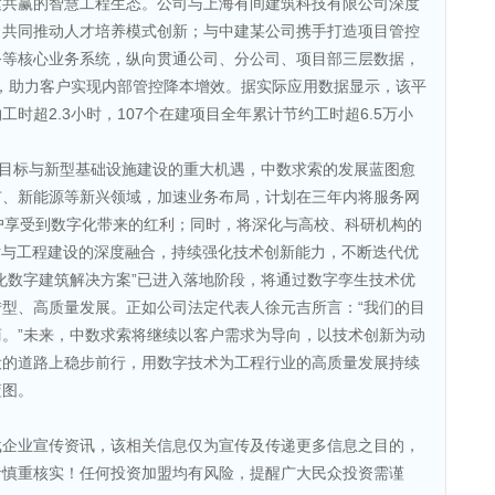
建共赢的智慧工程生态。公司与上海有间建筑科技有限公司深度
，共同推动人才培养模式创新；与中建某公司携手打造项目管控
务等核心业务系统，纵向贯通公司、分公司、项目部三层数据，
产”，助力客户实现内部管控降本增效。据实际应用数据显示，该平
时超2.3小时，107个在建项目全年累计节约工时超6.5万小
。
”目标与新型基础设施建设的重大机遇，中数求索的发展蓝图愈
市、新能源等新兴领域，加速业务布局，计划在三年内将服务网
户享受到数字化带来的红利；同时，将深化与高校、科研机构的
术与工程建设的深度融合，持续强化技术创新能力，不断迭代优
化数字建筑解决方案”已进入落地阶段，将通过数字孪生技术优
型、高质量发展。正如公司法定代表人徐元吉所言：“我们的目
。”未来，中数求索将继续以客户需求为导向，以技术创新为动
设的道路上稳步前行，用数字技术为工程行业的高质量发展持续
蓝图。
载企业宣传资讯，该相关信息仅为宣传及传递更多信息之目的，
者慎重核实！任何投资加盟均有风险，提醒广大民众投资需谨