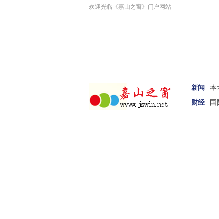
欢迎光临《嘉山之窗》门户网站
新闻
本
财经
国
汽车
家居
女性
科技