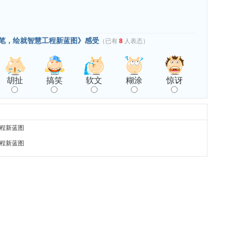
笔，绘就智慧工程新蓝图》感受
（已有
8
人表态）
胡扯
搞笑
软文
糊涂
惊讶
程新蓝图
程新蓝图