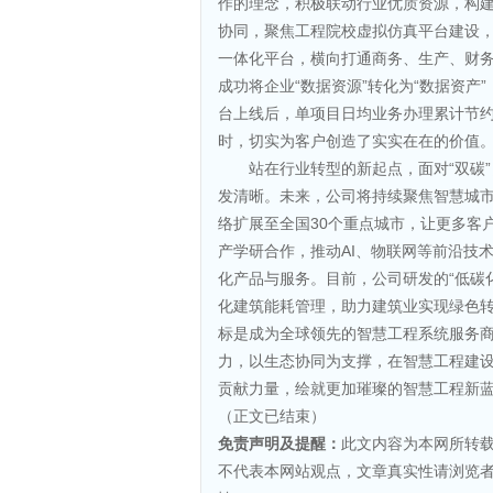
作的理念，积极联动行业优质资源，构
协同，聚焦工程院校虚拟仿真平台建设
一体化平台，横向打通商务、生产、财
成功将企业“数据资源”转化为“数据资
台上线后，单项目日均业务办理累计节约工
时，切实为客户创造了实实在在的价值
站在行业转型的新起点，面对“双碳
发清晰。未来，公司将持续聚焦智慧城
络扩展至全国30个重点城市，让更多客
产学研合作，推动AI、物联网等前沿技
化产品与服务。目前，公司研发的“低碳
化建筑能耗管理，助力建筑业实现绿色转
标是成为全球领先的智慧工程系统服务商
力，以生态协同为支撑，在智慧工程建
贡献力量，绘就更加璀璨的智慧工程新
（正文已结束）
免责声明及提醒：
此文内容为本网所转
不代表本网站观点，文章真实性请浏览