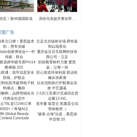
馆见！第49届国际龙
浪你马淮超开赛在即，
联盟广告
服务立口碑！爱思益求
立足北京辐射全域 舜世嘉
职：用专业辅
和以场景化
odaily创新博览会×一柠
重庆金豆豆互联网科技有
传媒，联合
限公司：立足
新选择华硕无畏Pro14
职前教育标杆力量 爱思
酷睿版 202
益：让每一份
仑联通：筑牢信息安全
匠心筑造环保利器 联达机
防线，护航企
械从张家港
定制化技术破局电子材
以全流程执行护航展会实
料痛点，飘得
效 中艺盛嘉
度解构：品牌营销在当
1-5月江苏累计完成综合货
代商业生态中
运量13.4亿
云T9L盲订24h订单
览华夏 驭昆仑 凯翼昆仑试
6000+！奇瑞AI之
驾体验营（
8th Global Beauty
“破卷.出海”论道，慕思游
Contest Conclude
学启智 20