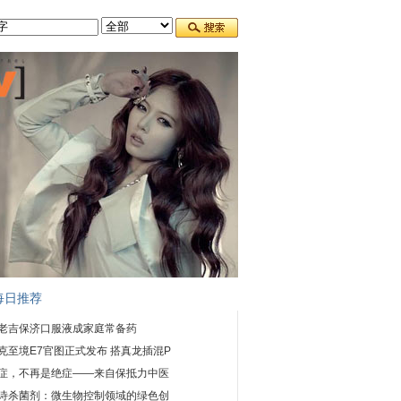
每日推荐
老吉保济口服液成家庭常备药
克至境E7官图正式发布 搭真龙插混P
症，不再是绝症——来自保抵力中医
诗杀菌剂：微生物控制领域的绿色创