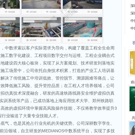
深
深
中
中
出，中数求索以客户实际需求为导向，构建了覆盖工程全生命周
程施工数字化建设、工程项目数字交付与运维、工程企业耦合式
基地建设四大核心板块，实现了从方案规划、技术研发到落地实
程施工场景中，公司依托自身技术积累，打造的产业工人培训基
准解决了传统施工中培训低效、管控脱节、溯源困难等痛点，让
癌
有效降低施工风险、提升管控品质；在工程人才培养领域，公司
虚拟仿真技术深度融合，研发的高速铁路线路安全维护虚拟仿真
虚拟实训系统等产品，已成功落地上海应用技术大学、郑州铁路职
高效的虚拟环境中掌握高风险操作技能，不仅将教学效率提升3
工程行业输送了大量专业技能人才。
共
心底气，也是其抢占行业先机的关键优势。公司深耕数字孪生、
前沿领域，自主研发的MEDIANOS中数系统平台，实现了多技