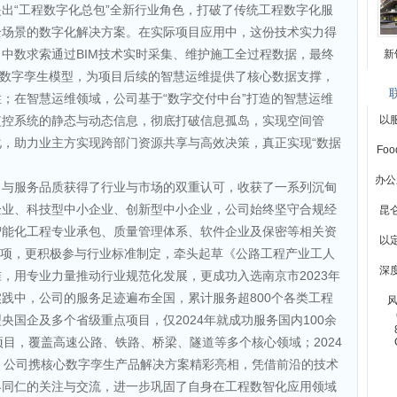
出“工程数字化总包”全新行业角色，打破了传统工程数字化服
全场景的数字化解决方案。在实际项目应用中，这份技术实力得
中数求索通过BIM技术实时采集、维护施工全过程数据，最终
新
工数字孪生模型，为项目后续的智慧运维提供了核心数据支撑，
；在智慧运维领域，公司基于“数字交付中台”打造的智慧运维
监控系统的静态与动态信息，彻底打破信息孤岛，实现空间管
以
，助力业主方实现跨部门资源共享与高效决策，真正实现“数据
Fo
办公
力与服务品质获得了行业与市场的双重认可，收获了一系列沉甸
企业、科技型中小企业、创新型中小企业，公司始终坚守合规经
昆
智能化工程专业承包、质量管理体系、软件企业及保密等相关资
以
27项，更积极参与行业标准制定，牵头起草《公路工程产业工人
深
，用专业力量推动行业规范化发展，更成功入选南京市2023年
践中，公司的服务足迹遍布全国，累计服务超800个各类工程
风
国企及多个省级重点项目，仅2024年就成功服务国内100余
项目，覆盖高速公路、铁路、桥梁、隧道等多个核心领域；2024
，公司携核心数字孪生产品解决方案精彩亮相，凭借前沿的技术
界同仁的关注与交流，进一步巩固了自身在工程数智化应用领域