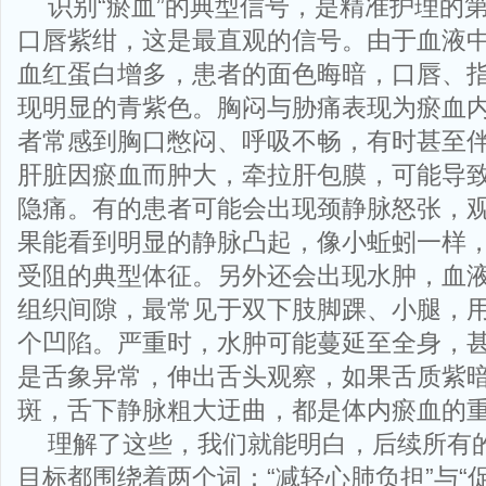
识别“瘀血”的典型信号，是精准护理的
口唇紫绀，这是最直观的信号。由于血液
血红蛋白增多，患者的面色晦暗，口唇、
现明显的青紫色。胸闷与胁痛表现为瘀血
者常感到胸口憋闷、呼吸不畅，有时甚至
肝脏因瘀血而肿大，牵拉肝包膜，可能导
隐痛。有的患者可能会出现颈静脉怒张，
果能看到明显的静脉凸起，像小蚯蚓一样
受阻的典型体征。另外还会出现水肿，血
组织间隙，最常见于双下肢脚踝、小腿，
个凹陷。严重时，水肿可能蔓延至全身，
是舌象异常，伸出舌头观察，如果舌质紫
斑，舌下静脉粗大迂曲，都是体内瘀血的
理解了这些，我们就能明白，后续所有
目标都围绕着两个词：“减轻心肺负担”与“