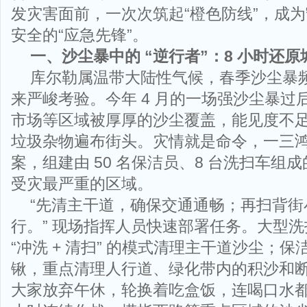
发灾害面前，一次次筑起“橙色防线”，成
安全的“应急先锋”。
一、沙尘暴中的 “逆行者”：8 小时还
库尔勒属温带大陆性气候，春季沙尘暴
来严峻考验。今年 4 月的一场强沙尘暴过
市场等区域被厚厚的沙尘覆盖，能见度不足 
垃圾杂物遍布街头。灾情就是命令，一三
案，组建由 50 名保洁员、8 台洗扫车组
受灾最严重的区域。
“先清主干道，确保交通通畅；再扫背街
行。” 现场指挥人员快速部署任务。大型
“冲洗 + 清扫” 的模式清理主干道沙尘；
锹，重点清理人行道、绿化带内的积沙和
大家放弃午休，轮换着吃盒饭，连喝口水都