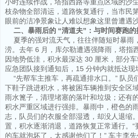
小时连续作战，塔指西路等重点区域的沙
枝杂物全部清运，道路恢复通行，当市民
眼前的洁净景象让人难以想象这里曾遭遇
二、暴雨后的 “清道夫”：与时间赛跑的
夏季的强对流天气，往往伴随短时暴雨
涝。去年 6 月，库尔勒遭遇强降雨，塔指
因地势低洼，积水最深达 30 厘米，部分
应急团队接到通知后，15 分钟内就抵达现
“先帮车主推车，再疏通排水口。” 队
下鞋子跳进积水，将被困车辆推到安全区
雨水篦子，清理堵塞的落叶和垃圾；还有
积水严重区域进行强排。暴雨中，橙色的
志，队员们的衣服全部湿透，却没人退缩。经
置，积水逐渐消退，道路恢复正常通行。“
的车就泡坏了，太感谢他们了！” 车主李