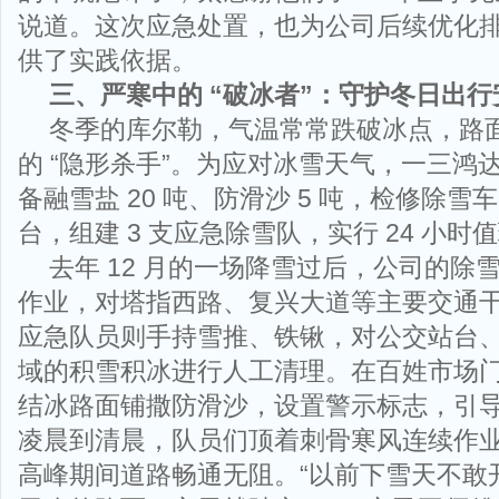
说道。这次应急处置，也为公司后续优化
供了实践依据。
三、严寒中的 “破冰者”：守护冬日出行
冬季的库尔勒，气温常常跌破冰点，路
的 “隐形杀手”。为应对冰雪天气，一三鸿
备融雪盐 20 吨、防滑沙 5 吨，检修除雪
台，组建 3 支应急除雪队，实行 24 小时
去年 12 月的一场降雪过后，公司的除雪
作业，对塔指西路、复兴大道等主要交通
应急队员则手持雪推、铁锹，对公交站台
域的积雪积冰进行人工清理。在百姓市场
结冰路面铺撒防滑沙，设置警示标志，引
凌晨到清晨，队员们顶着刺骨寒风连续作业 
高峰期间道路畅通无阻。“以前下雪天不敢