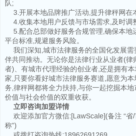
队;
3.开展本地品牌推广活动,提升律秤网在
4.收集本地用户反馈与市场需求,及时调
5.配合总部做好服务合规管理,确保本
平台标准,规避服务风险。
我们深知,城市法律服务的全国化发展需
伴共同推动。无论你是法律行业从业者(律
者)、有城市代理经验的创业者,还是拥有
家,只要你看好城市法律服务赛道,愿意为
务,律秤网都将全力扶持,与你一起挖掘本地
价值与社会价值的双重收获。
立即咨询加盟详情
欢迎添加官方微信:[LawScale](备注 “
称”)
或拨打咨询热线:18962691269